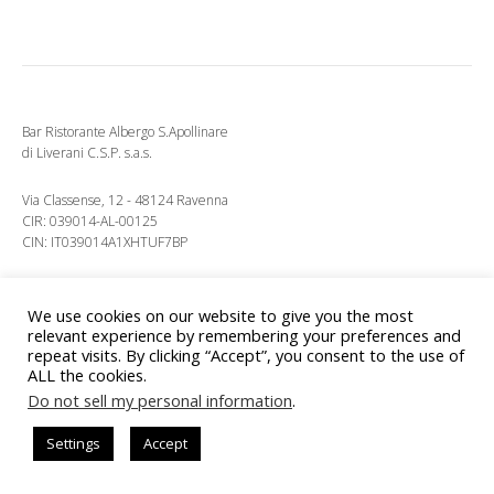
Bar Ristorante Albergo S.Apollinare
di Liverani C.S.P. s.a.s.
Via Classense, 12 - 48124 Ravenna
CIR: 039014-AL-00125
CIN: IT039014A1XHTUF7BP
P.Iva 00600140396 - Iscr. reg. Impr. Ra n.16071
R.E.A. n. 128677
We use cookies on our website to give you the most
relevant experience by remembering your preferences and
repeat visits. By clicking “Accept”, you consent to the use of
ALL the cookies.
Do not sell my personal information
.
Copyright © 2026 Ristorante Albergo S.Apollinare.
Settings
Accept
Lifestyle
WordPress Theme by themehit.com